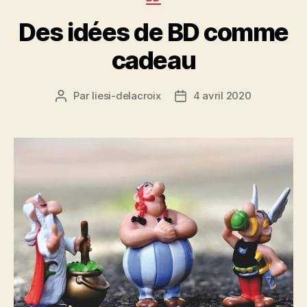
Des idées de BD comme
cadeau
Par
liesi-delacroix
4 avril 2020
Auteur
Date
de
de
l’article
l’article