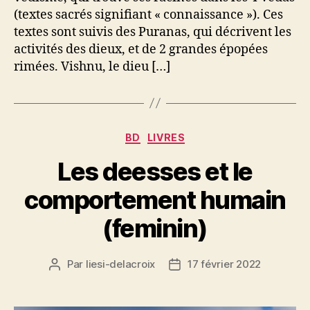
(textes sacrés signifiant « connaissance »). Ces
textes sont suivis des Puranas, qui décrivent les
activités des dieux, et de 2 grandes épopées
rimées. Vishnu, le dieu […]
Catégories
BD
LIVRES
Les deesses et le
comportement humain
(feminin)
Par
liesi-delacroix
17 février 2022
Auteur
Date
de
de
l’article
l’article