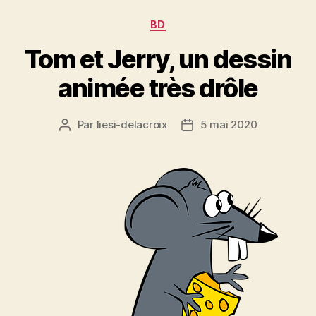
Catégories
BD
Tom et Jerry, un dessin
animée très drôle
Par
liesi-delacroix
5 mai 2020
Auteur
Date
de
de
l’article
l’article