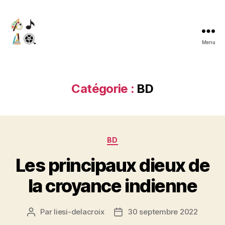
Menu
Liesi
delacroix
Catégorie :
BD
Catégories
BD
Les principaux dieux de
la croyance indienne
Par
liesi-delacroix
30 septembre 2022
Auteur
Date
de
de