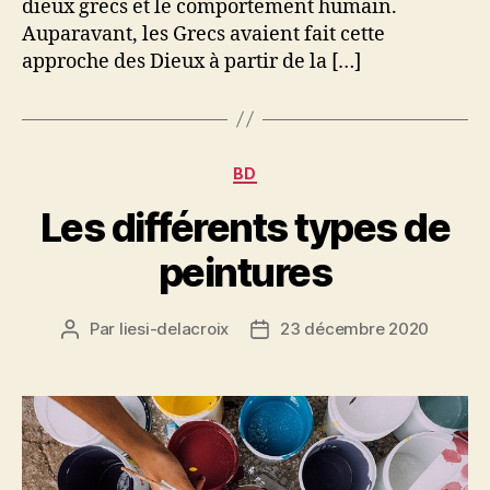
dieux grecs et le comportement humain.
Auparavant, les Grecs avaient fait cette
approche des Dieux à partir de la […]
Catégories
BD
Les différents types de
peintures
Par
liesi-delacroix
23 décembre 2020
Auteur
Date
de
de
l’article
l’article