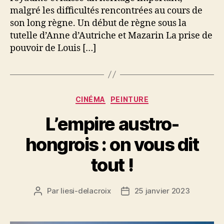
malgré les difficultés rencontrées au cours de
son long règne. Un début de règne sous la
tutelle d’Anne d’Autriche et Mazarin La prise de
pouvoir de Louis […]
Catégories
CINÉMA
PEINTURE
L’empire austro-
hongrois : on vous dit
tout !
Par
liesi-delacroix
25 janvier 2023
Auteur
Date
de
de
l’article
l’article