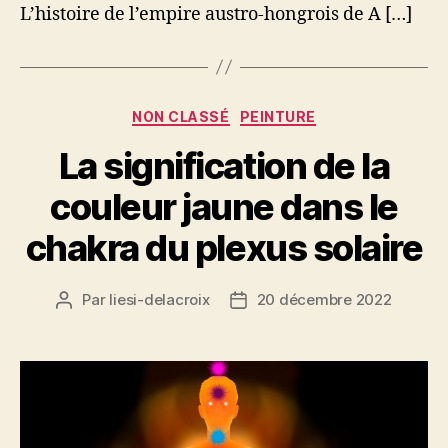
L’histoire de l’empire austro-hongrois de A […]
Catégories
NON CLASSÉ
PEINTURE
La signification de la
couleur jaune dans le
chakra du plexus solaire
Par
liesi-delacroix
20 décembre 2022
Auteur
Date
de
de
l’article
l’article