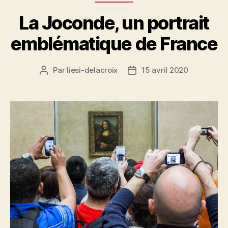
La Joconde, un portrait
emblématique de France
Par
liesi-delacroix
15 avril 2020
Auteur
Date
de
de
l’article
l’article