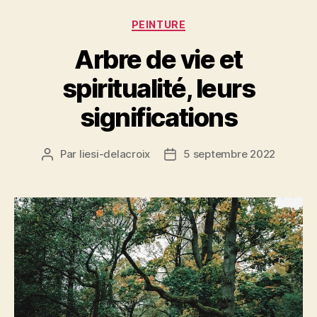
Catégories
PEINTURE
Arbre de vie et
spiritualité, leurs
significations
Par
liesi-delacroix
5 septembre 2022
Auteur
Date
de
de
l’article
l’article