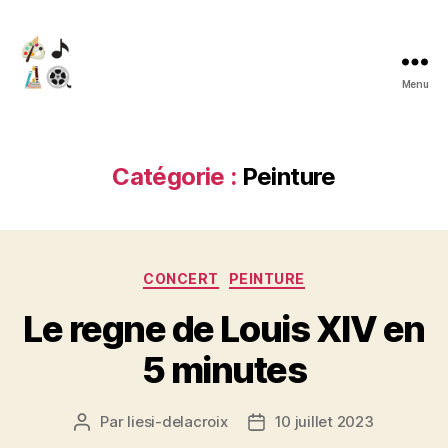
Menu
Liesi
delacroix
Catégorie :
Peinture
Catégories
CONCERT
PEINTURE
Le regne de Louis XIV en
5 minutes
Par
liesi-delacroix
10 juillet 2023
Auteur
Date
de
de