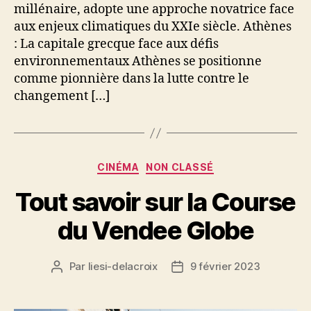
millénaire, adopte une approche novatrice face
aux enjeux climatiques du XXIe siècle. Athènes
: La capitale grecque face aux défis
environnementaux Athènes se positionne
comme pionnière dans la lutte contre le
changement […]
Catégories
CINÉMA
NON CLASSÉ
Tout savoir sur la Course
du Vendee Globe
Par
liesi-delacroix
9 février 2023
Auteur
Date
de
de
l’article
l’article