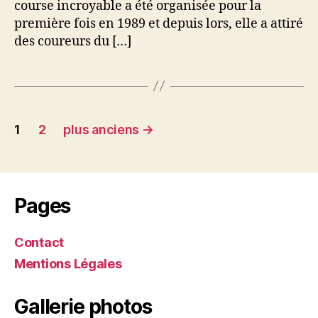
course incroyable a été organisée pour la
première fois en 1989 et depuis lors, elle a attiré
des coureurs du […]
Pagination
1
2
plus anciens
→
des
publications
Pages
Contact
Mentions Légales
Gallerie photos