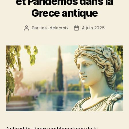
et Pandemos dans la
Grece antique
Par
liesi-delacroix
4 juin 2025
Auteur
Date
de
de
l’article
l’article