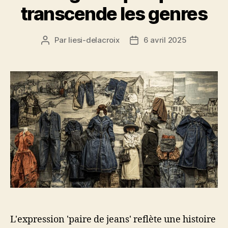
transcende les genres
Par
liesi-delacroix
6 avril 2025
Auteur
Date
de
de
l’article
l’article
L'expression 'paire de jeans' reflète une histoire